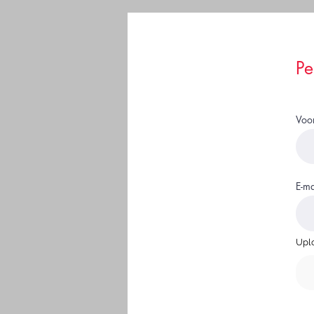
Pe
Voo
E-ma
Upl