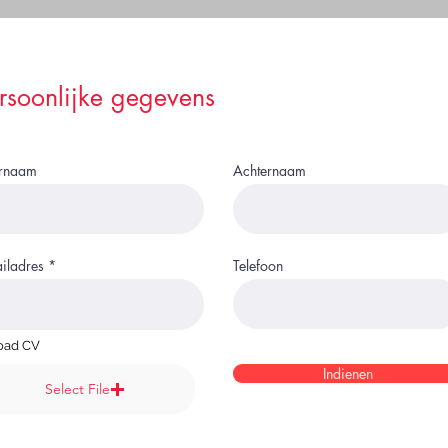
rsoonlijke gegevens
rnaam
Achternaam
iladres
Telefoon
oad CV
Indienen
Select File