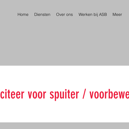
Home
Diensten
Over ons
Werken bij ASB
Meer
iciteer voor spuiter / voorbew