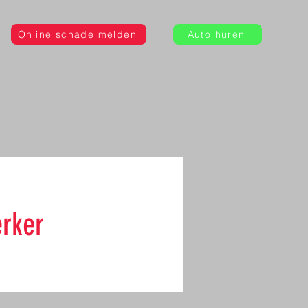
Online schade melden
Auto huren
erker