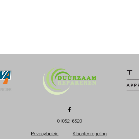
0105216520
Privacybeleid
Klachtenregeling